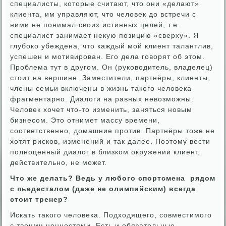
специалисты, которые считают, что они «делают»
клиента, им управляют, что человек до встречи с
ними не понимал своих истинных целей, т.е.
специалист занимает некую позицию «сверху». Я
глубоко убеждена, что каждый мой клиент талантлив,
успешен и мотивирован. Его дела говорят об этом.
Проблема тут в другом. Он (руководитель, владелец)
стоит на вершине. Заместители, партнёры, клиенты,
члены семьи включены в жизнь такого человека
фрагментарно. Диалоги на равных невозможны.
Человек хочет что-то изменить, заняться новым
бизнесом. Это отнимет массу времени,
соответственно, домашние против. Партнёры тоже не
хотят рисков, изменений и так далее. Поэтому вести
полноценный диалог в близком окружении клиент,
действительно, не может.
Что же делать? Ведь у любого спортсмена рядом
с пьедесталом (даже не олимпийским) всегда
стоит тренер?
Искать такого человека. Подходящего, совместимого
с твоими ценностями. Есть и обязательные