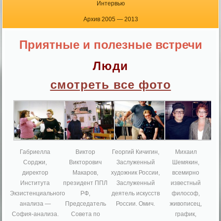
Интервью
Архив 2005 — 2013
Приятные и полезные встречи
Люди
смотреть все фото
Габриелла
Виктор
Георгий Кичигин,
Михаил
Сорджи,
Викторович
Заслуженный
Шемякин,
директор
Макаров,
художник России,
всемирно
Института
президент ППЛ
Заслуженный
известный
Экзистенциального
РФ,
деятель искусств
философ,
анализа —
Председатель
России. Омич.
живописец,
София-анализа.
Совета по
график,