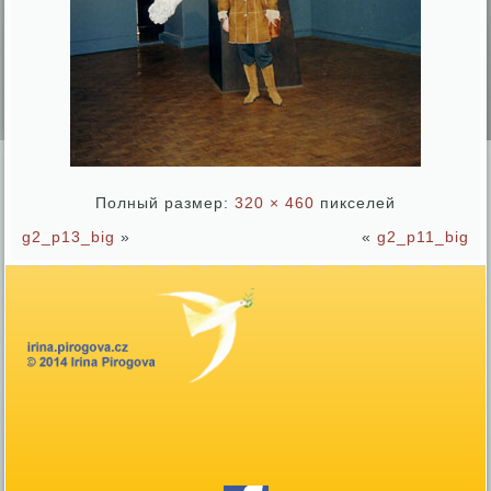
Полный размер:
320 × 460
пикселей
g2_p13_big
»
«
g2_p11_big