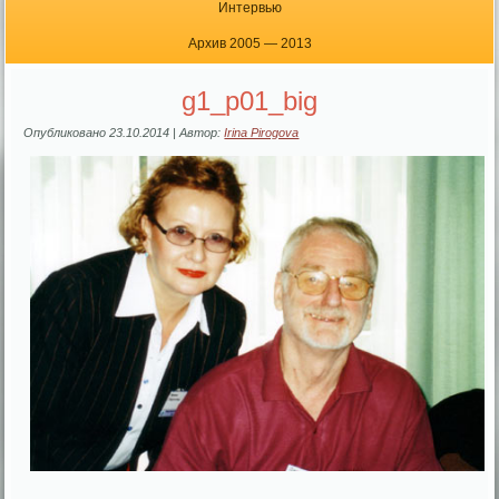
Интервью
Архив 2005 — 2013
g1_p01_big
Опубликовано
23.10.2014
|
Автор:
Irina Pirogova