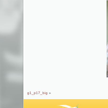
g1_p17_big
»