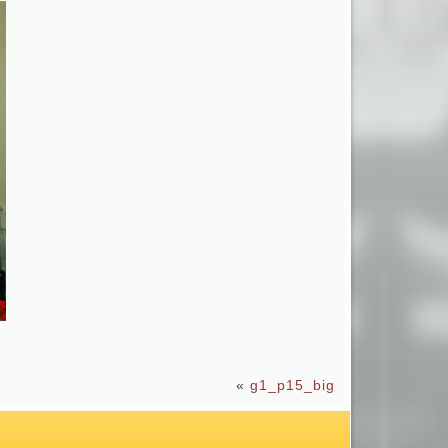
«
g1_p15_big