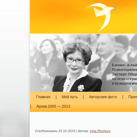
Бизнес- и ла
Психотерапев
Эксперт Обще
по психотера
и психологич
Главная
Мой путь
Авторские фото
Прия
Архив 2005 — 2013
Опубликовано
23.10.2014
|
Автор:
Irina Pirogova