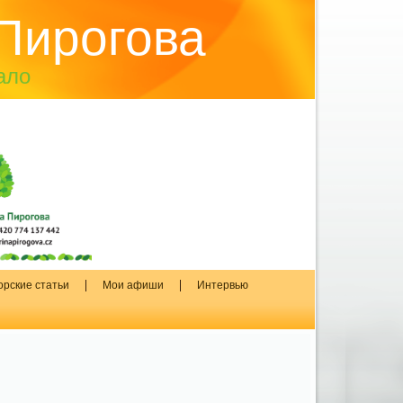
Пирогова
ало
орские статьи
Мои афиши
Интервью