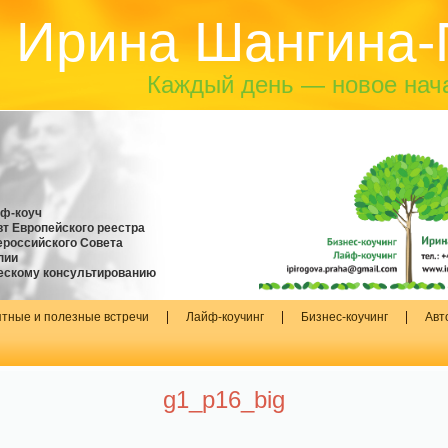
Ирина Шангина-
Каждый день — новое нач
йф-коуч
т Европейского реестра
российского Совета
пии
ескому консультированию
тные и полезные встречи
Лайф-коучинг
Бизнес-коучинг
Авт
g1_p16_big