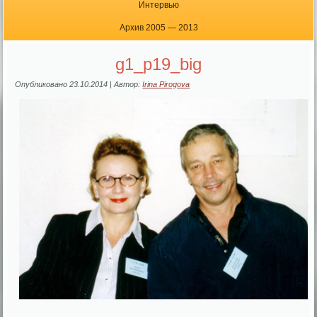
Интервью
Архив 2005 — 2013
g1_p19_big
Опубликовано
23.10.2014
|
Автор:
Irina Pirogova