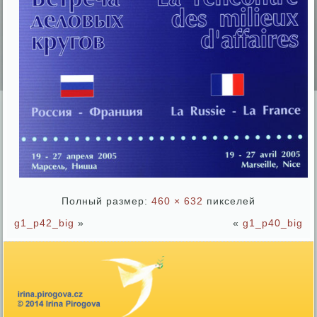
Полный размер:
460 × 632
пикселей
g1_p42_big
»
«
g1_p40_big