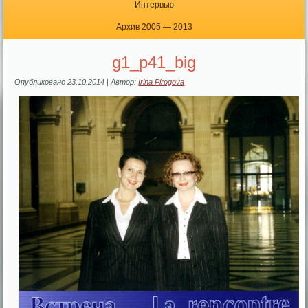
Интервью
Архив 2005 — 2013
g1_p41_big
Опубликовано
23.10.2014
|
Автор:
Irina Pirogova