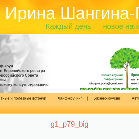
Ирина Шангина-
Каждый день — новое нач
йф-коуч
т Европейского реестра
российского Совета
пии
ескому консультированию
тные и полезные встречи
Лайф-коучинг
Бизнес-коучинг
Авт
g1_p79_big