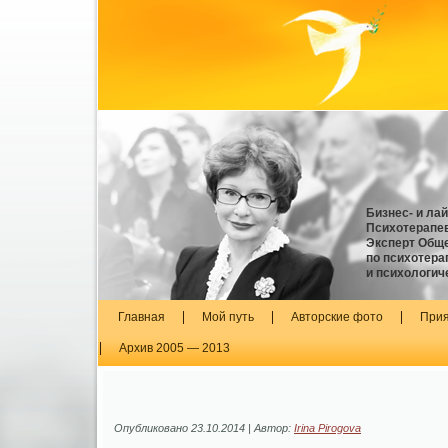
Бизнес- и ла
Психотерапев
Эксперт Обще
по психотера
и психологич
Главная
Мой путь
Авторские фото
Прия
Архив 2005 — 2013
Опубликовано
23.10.2014
|
Автор:
Irina Pirogova