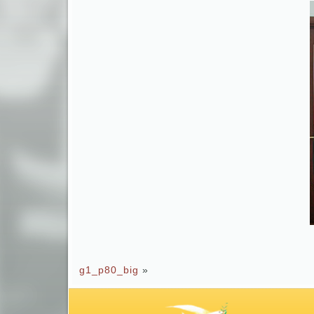
g1_p80_big
»