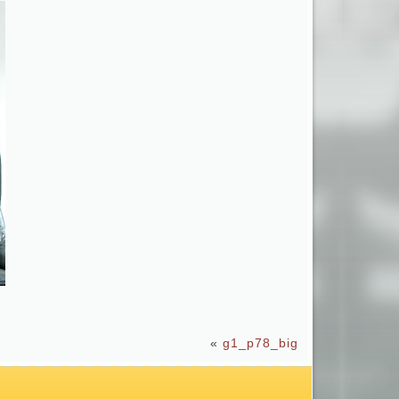
«
g1_p78_big