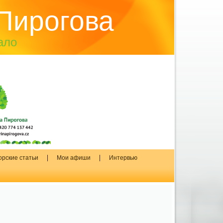
Пирогова
ало
орские статьи
Мои афиши
Интервью