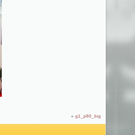
«
g1_p80_big