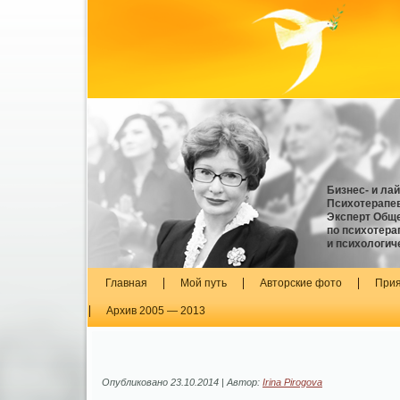
Бизнес- и ла
Психотерапев
Эксперт Обще
по психотера
и психологич
Главная
Мой путь
Авторские фото
Прия
Архив 2005 — 2013
Опубликовано
23.10.2014
|
Автор:
Irina Pirogova