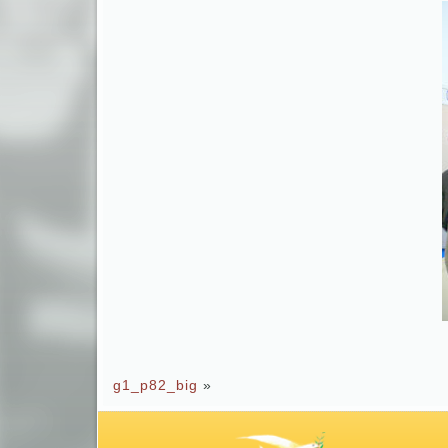
g1_p82_big
»