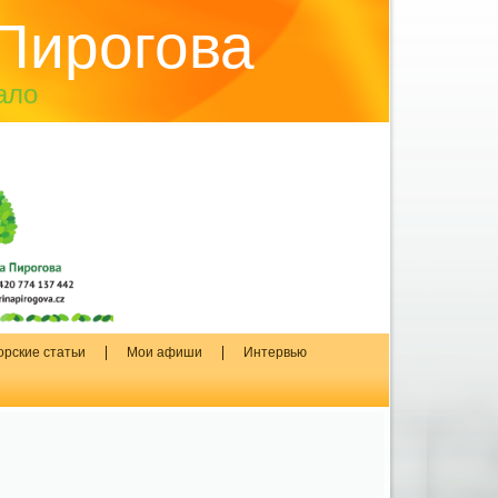
Пирогова
ало
орские статьи
Мои афиши
Интервью