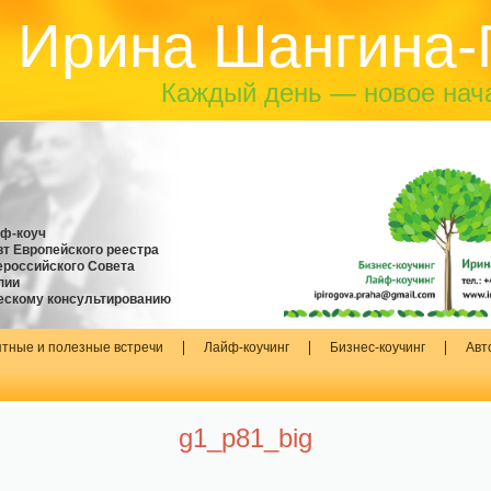
Ирина Шангина-
Каждый день — новое нач
йф-коуч
т Европейского реестра
российского Совета
пии
ескому консультированию
тные и полезные встречи
Лайф-коучинг
Бизнес-коучинг
Авт
g1_p81_big