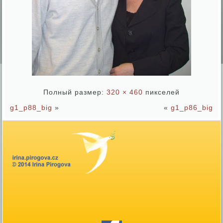
Полный размер:
320 × 460
пикселей
g1_p88_big
»
«
g1_p86_big