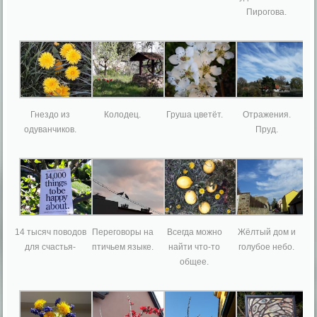
Пирогова.
Гнездо из
Колодец.
Груша цветёт.
Отражения.
одуванчиков.
Пруд.
14 тысяч поводов
Переговоры на
Всегда можно
Жёлтый дом и
для счастья-
птичьем языке.
найти что-то
голубое небо.
общее.