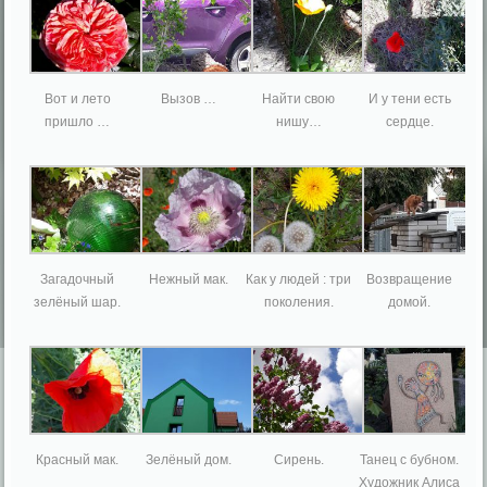
Вот и лето
Вызов …
Найти свою
И у тени есть
пришло …
нишу…
сердце.
Загадочный
Нежный мак.
Как у людей : три
Возвращение
зелёный шар.
поколения.
домой.
Красный мак.
Зелёный дом.
Сирень.
Танец с бубном.
Художник Алиса