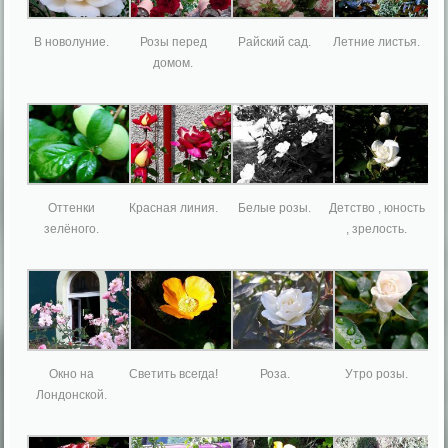
В новолуние.
Розы перед
Райский сад.
Летние листья.
домом.
Оттенки
Красная линия.
Белые розы.
Детство , юность
зелёного.
, зрелость.
Окно на
Светить всегда!
Роза.
Утро розы.
Лондонской.