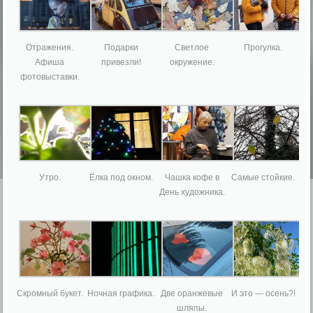
Отражения.
Подарки
Светлое
Прогулка.
Афиша
привезли!
окружение.
фотовыставки.
Утро.
Ёлка под окном.
Чашка кофе в
Самые стойкие.
День художника.
Скромный букет.
Ночная графика.
Две оранжевые
И это — осень?!
шляпы.