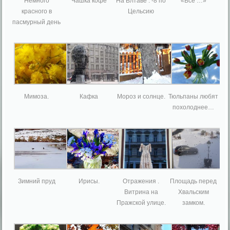
Немного
Чашка кофе
На Влтаве : -8 по
«Всё …»
красного в
Цельсию
пасмурный день
Мимоза.
Кафка
Мороз и солнце.
Тюльпаны любят
похолоднее…
Зимний пруд
Ирисы.
Отражения .
Площадь перед
Витрина на
Хвальским
Пражской улице.
замком.