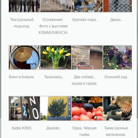
Театральный
Отражения .
Хрупкая пара.
Дверь.
подъезд.
Фото с выставки
KOMMUNIKACIA.
Вино в бокале.
Тюльпаны.
Две собаки ,
Осенний сад.
кошка и гараж.
Кафе KINO.
Дерево.
Одна. Чёрная
Такие разные
тыква.
мальчишки.