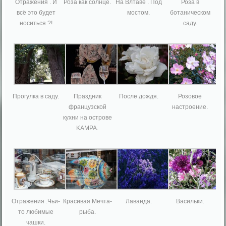
Отражения . И
Роза как солнце.
На Влтаве . Под
Роза в
всё это будет
мостом.
ботаническом
носиться ?!
саду.
Прогулка в саду.
Праздник
После дождя.
Розовое
французской
настроение.
кухни на острове
KAMPA.
Отражения .Чьи-
Красивая Мечта-
Лаванда.
Васильки.
то любимые
рыба.
чашки.