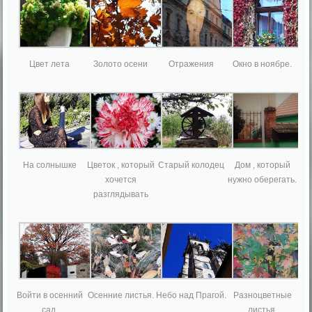
Цвет лета
Золото осени
Отражения
Окно в ноябре.
На солнышке
Цветок , который
Старый колодец
Дом , который
хочется
нужно оберегать.
разглядывать
Войти в осенний
Осенние листья.
Небо над Прагой.
Разноцветные
сад.
листья.