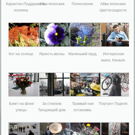
Карантин.Поддержать
Айва японская.
Полнолуние.
Айва японская.
хозяина.
Цветок радости.
Кот на солнце.
Яркость весны.
Маленький пруд.
Интересная
книга. Начало.
Букет на фоне
За стеклом.
Трамвай ная
Портрет Пуделя.
улицы.
Танцующий дом.
остановка.