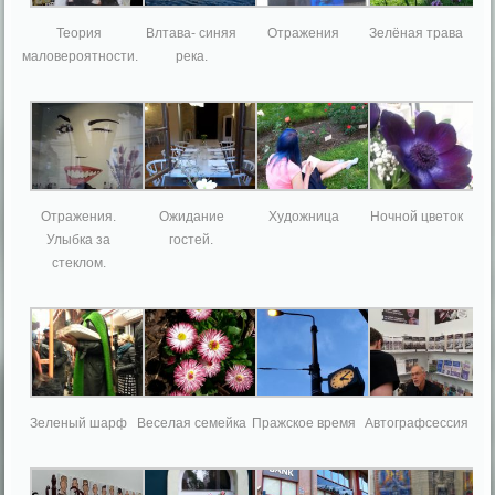
Теория
Влтава- синяя
Отражения
Зелёная трава
маловероятности.
река.
Отражения.
Ожидание
Художница
Ночной цветок
Улыбка за
гостей.
стеклом.
Зеленый шарф
Веселая семейка
Пражское время
Автографсессия