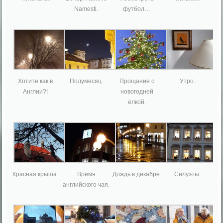
Namesti.
футбол…
Хотите как в
Полумесяц.
Прощание с
Утро.
Англии?!
новогодней
ёлкой.
Красная крыша.
Время
Дождь в декабре.
Силуэты.
английского чая.