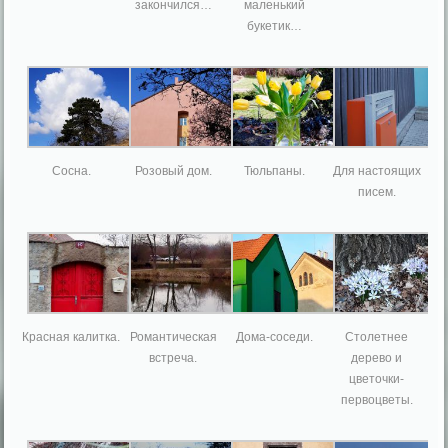
закончился…
маленький
букетик…
Сосна.
Розовый дом.
Тюльпаны.
Для настоящих
писем.
Красная калитка.
Романтическая
Дома-соседи.
Столетнее
встреча.
дерево и
цветочки-
первоцветы.