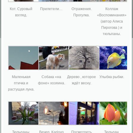
Кот. Суровый
Прилетели…
Отражения.
Коллаж
взгляд.
Прогулка.
«Воспоминания»
(автор Алиса
Пирогова ) и
тюльпаны.
Маленькая
Собака «на
Дерево , которое
Улыбка рыбки.
птичка и
фоне» хозяина.
ждёт весну.
растущая луна.
Тюльпаны.
Вечер. Karlovo
Посмотреть
Тюльпан.