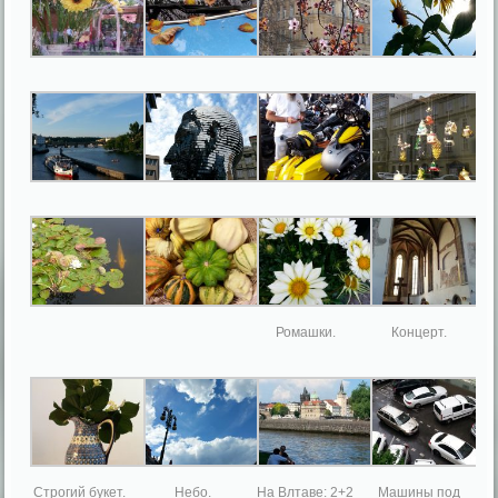
Ромашки.
Концерт.
Строгий букет.
Небо.
На Влтаве: 2+2
Машины под