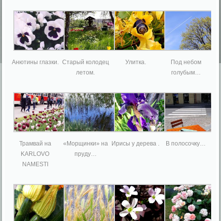
Анютины глазки.
Старый колодец
Улитка.
Под небом
летом.
голубым…
Трамвай на
«Морщинки» на
Ирисы у дерева .
В полосочку…
KARLOVO
пруду…
NAMESTI