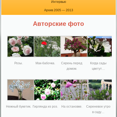
Интервью
Архив 2005 — 2013
Авторские фото
Розы.
Мак-бабочка.
Сирень перед
Когда сады
домом.
цветут…
Нежный букетик.
Гирлянда из роз.
На остановке.
Сиреневое утро
в саду…