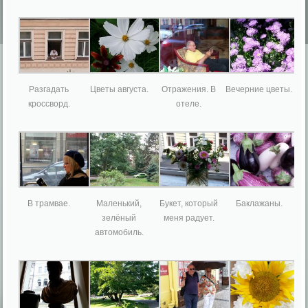
Разгадать
Цветы августа.
Отражения. В
Вечерние цветы.
кроссворд.
отеле.
В трамвае.
Маленький,
Букет, который
Баклажаны.
зелёный
меня радует.
автомобиль.