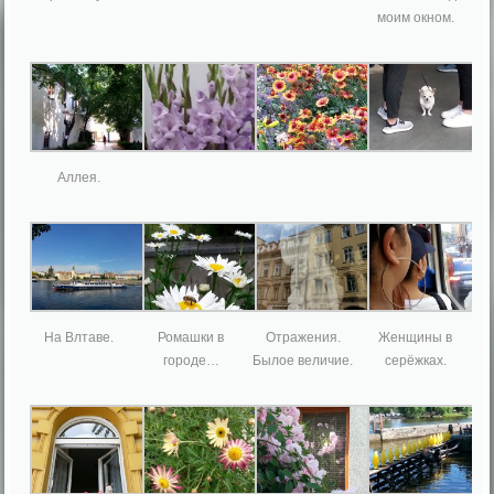
моим окном.
Аллея.
На Влтаве.
Ромашки в
Отражения.
Женщины в
городе…
Былое величие.
серёжках.