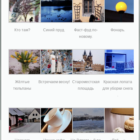
Кто там?
Синий пруд.
Фаст-фуд по-
Фонарь.
новому.
Жёлтые
Встречаем весну!
Староместская
Красная лопата
тюльпаны
площадь
для уборки снега
.