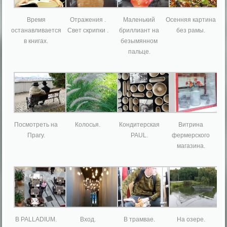
Время
Отражения .
Маленький
Осенняя картина
останавливается
Свет скрипки .
бриллиант на
без рамы.
в книгах.
безымянном
пальце.
Посмотреть на
Колосья.
Кондитерская
Витрина
Прагу.
PAUL.
фермерского
магазина.
В PALLADIUM.
Вход.
В трамвае.
На озере.