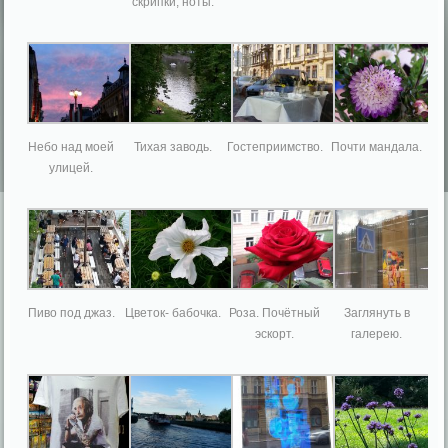
скрипки, ноты.
Небо над моей
Тихая заводь.
Гостеприимство.
Почти мандала.
улицей.
Пиво под джаз.
Цветок- бабочка.
Роза. Почётный
Заглянуть в
эскорт.
галерею.