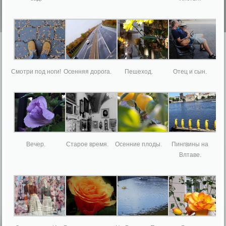
Смотри под ноги!
Осенняя дорога.
Пешеход.
Отец и сын.
Вечер.
Старое время.
Осенние плоды.
Пингвины на
Влтаве.