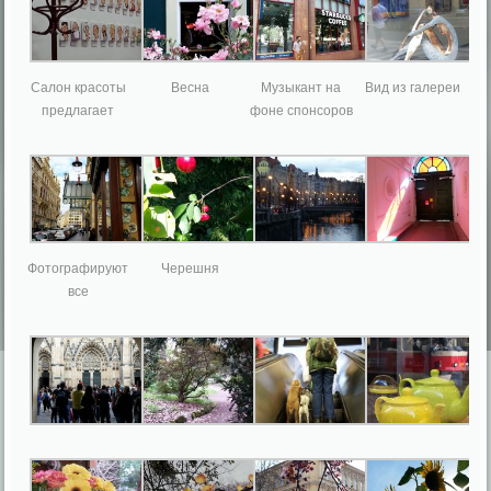
Салон красоты
Весна
Музыкант на
Вид из галереи
предлагает
фоне спонсоров
Фотографируют
Черешня
все