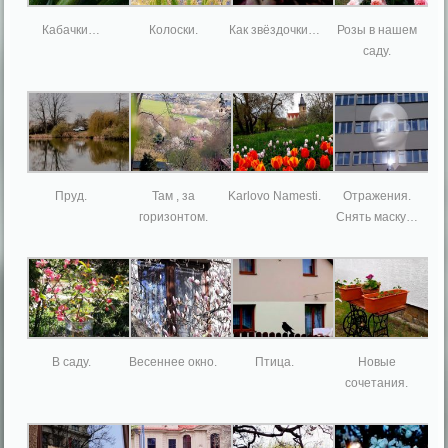
Кабачки…
Колоски.
Как звёздочки…
Розы в нашем
саду.
Пруд.
Там , за
Karlovo Namesti.
Отражения.
горизонтом.
Снять маску…
В саду.
Весеннее окно.
Птица.
Новые
сочетания.