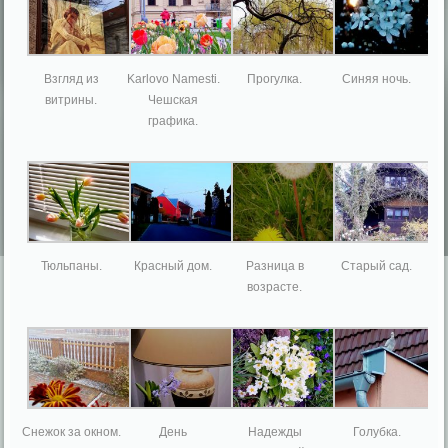
Взгляд из
Karlovo Namesti.
Прогулка.
Синяя ночь.
витрины.
Чешская
графика.
Тюльпаны.
Красный дом.
Разница в
Старый сад.
возрасте.
Снежок за окном.
День
Надежды
Голубка.