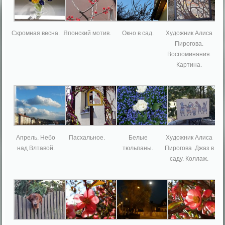
Скромная весна.
Японский мотив.
Окно в сад.
Художник Алиса
Пирогова.
Воспоминания.
Картина.
Апрель. Небо
Пасхальное.
Белые
Художник Алиса
над Влтавой.
тюльпаны.
Пирогова .Джаз в
саду. Коллаж.