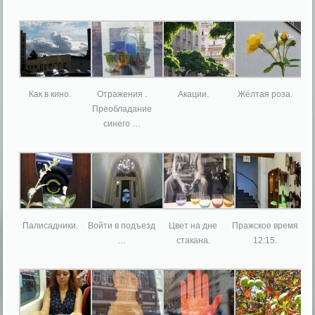
Как в кино.
Отражения .
Акации.
Жёлтая роза.
Преобладание
синего …
Палисадники.
Войти в подъезд
Цвет на дне
Пражское время
…
стакана.
12:15.