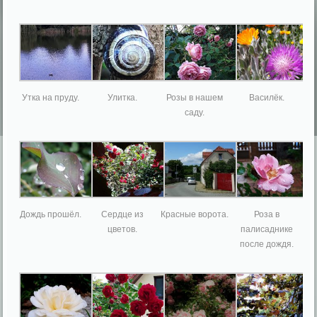
Утка на пруду.
Улитка.
Розы в нашем
Василёк.
саду.
Дождь прошёл.
Сердце из
Красные ворота.
Роза в
цветов.
палисаднике
после дождя.