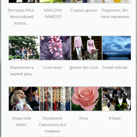
Ресторан PAUL.
KARLOVO
Старые друзья.
Подсолнух. Вот
Философский
NÁMĚSTÍ
такое окружение.
взгляд…
Мороженое в
Сочетания.
Диалог без слов.
Синий пейзаж.
жаркий день.
Когда тебя
Отражения.
Роза.
В баре.
любят.
Смешалось все:
клавиши,