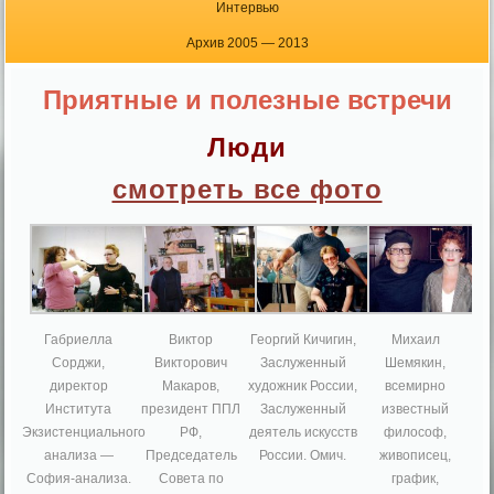
Интервью
Архив 2005 — 2013
Приятные и полезные встречи
Люди
смотреть все фото
Габриелла
Виктор
Георгий Кичигин,
Михаил
Сорджи,
Викторович
Заслуженный
Шемякин,
директор
Макаров,
художник России,
всемирно
Института
президент ППЛ
Заслуженный
известный
Экзистенциального
РФ,
деятель искусств
философ,
анализа —
Председатель
России. Омич.
живописец,
София-анализа.
Совета по
график,